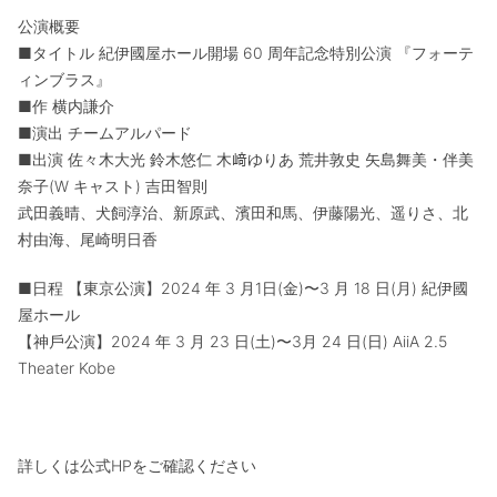
公演概要
■タイトル 紀伊國屋ホール開場 60 周年記念特別公演 『フォーテ
ィンブラス』
■作 横内謙介
■演出 チームアルパード
■出演 佐々木大光 鈴木悠仁 木﨑ゆりあ 荒井敦史 矢島舞美・伴美
奈子(W キャスト) 吉田智則
武田義晴、犬飼淳治、新原武、濱田和馬、伊藤陽光、遥りさ、北
村由海、尾崎明日香
■日程 【東京公演】2024 年 3 月1日(金)〜3 月 18 日(月) 紀伊國
屋ホール
【神戶公演】2024 年 3 月 23 日(土)〜3月 24 日(日) AiiA 2.5
Theater Kobe
詳しくは公式HPをご確認ください